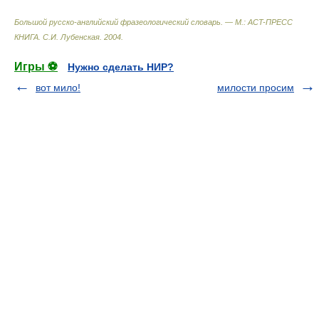
Большой русско-английский фразеологический словарь. — М.: ACT-ПРЕСС
КНИГА
.
С.И. Лубенская
.
2004
.
Игры ⚽
Нужно сделать НИР?
вот мило!
милости просим