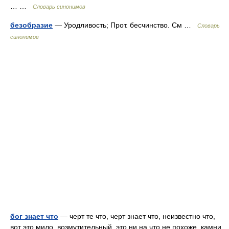
… …
Словарь синонимов
безобразие
— Уродливость; Прот. бесчинство. См …
Словарь
синонимов
бог знает что
— черт те что, черт знает что, неизвестно что,
вот это мило, возмутительный, это ни на что не похоже, камни