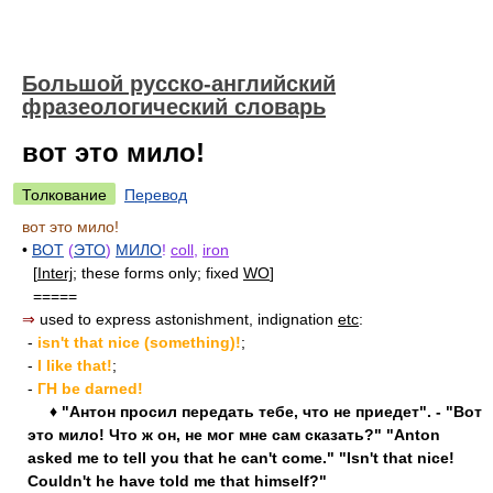
Большой русско-английский
фразеологический словарь
вот это мило!
Толкование
Перевод
вот это мило!
•
ВОТ
(
ЭТО
)
МИЛО
!
coll
,
iron
[
Interj
; these forms only; fixed
WO
]
=====
⇒
used to express astonishment, indignation
etc
:
-
isn't that nice (something)!
;
-
I like that!
;
-
ГН be darned!
♦ "Антон просил передать тебе, что не приедет". - "Вот
это мило! Что ж он, не мог мне сам сказать?" "Anton
asked me to tell you that he can't come." "Isn't that nice!
Couldn't he have told me that himself?"