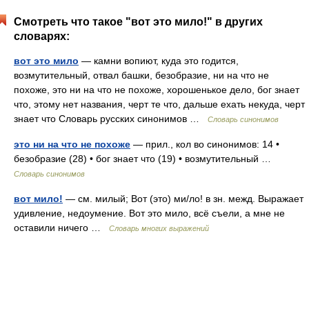
Смотреть что такое "вот это мило!" в других
словарях:
вот это мило
— камни вопиют, куда это годится,
возмутительный, отвал башки, безобразие, ни на что не
похоже, это ни на что не похоже, хорошенькое дело, бог знает
что, этому нет названия, черт те что, дальше ехать некуда, черт
знает что Словарь русских синонимов …
Словарь синонимов
это ни на что не похоже
— прил., кол во синонимов: 14 •
безобразие (28) • бог знает что (19) • возмутительный …
Словарь синонимов
вот мило!
— см. милый; Вот (это) ми/ло! в зн. межд. Выражает
удивление, недоумение. Вот это мило, всё съели, а мне не
оставили ничего …
Словарь многих выражений